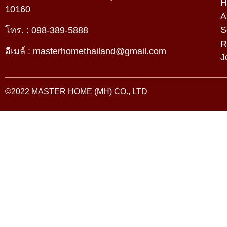
H
10160
A
S
โทร. :
098-389-5888
R
อีเมล์ :
masterhomethailand@gmail.com
J
©2022 MASTER HOME (MH) CO., LTD