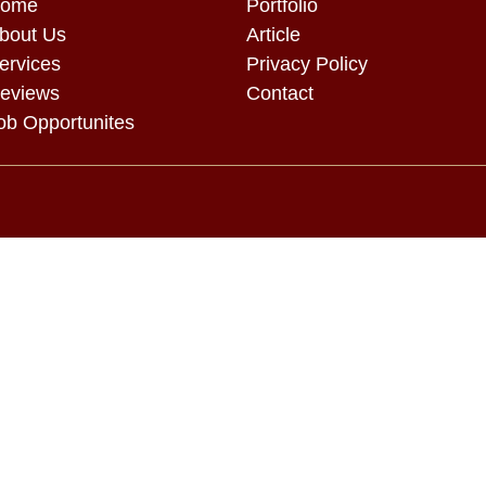
ome
Portfolio
bout Us
Article
ervices
Privacy Policy
eviews
Contact
ob Opportunites