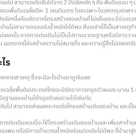
ลงไป สามารถเกิดขึ้นได้จาก 2 ปัจจัยหลัก ๆ คือ พื้นดินรอบ ๆ
องพื้นดินเฉลี่ยปีละ 1 เซนติเมตร โดยเฉพาะในเขตกรุงเทพฯ 
อีกปัจจัยหนึ่งคือเกิดจากโครงสร้างของบ้านที่ไม่แข็งแรง มีร่องร
บ้านไม่สามารถรองรับน้ำหนักได้ดีพอ สิ่งเหล่านี้ก็เป็นสาเหตุท
ออยู่บ่อยครั้ง หากการต่อเติมไม่เป็นไปตามมาตรฐานหรือมีการ
าน นอกจากนี้ยังสร้างความไม่สบายใจ และความรู้สึกไม่ปลอดภัย
ะไร
กหลายสาเหตุ ซึ่งจะมีอะไรบ้างมาดูกันเลย
ดยเฉลี่ยพื้นดินประเทศไทยจะมีอัตราการทรุดตัวลงประมาณ 1 
รือฐานของบ้านให้ทรุดตัวลงตามได้เช่นกัน
กเกินไป สามารถส่งผลกระทบต่อโครงสร้างเดิมของบ้าน และเป็
ารต่อเติมแบบนี้จะใช้โครงสร้างเดิมของบ้านและเพิ่มเสาด้านหน้
งแรงพอ หรือมีการคำนวณน้ำหนักก่อนต่อเติมไม่ดีพอ ก็นำมาสู่กา