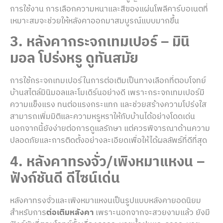
การใช้งาน การเลือกความหนาและสีของแผ่นโพลีคาร์บอเนตที่
เหมาะสมจะช่วยให้หลังคาออกมาสมบูรณ์แบบมากขึ้น
3. หลังคากระจกเทมเปอร์ – มินิ
มอล โปร่งหรู ดูทันสมัย
การใช้กระจกเทมเปอร์ในการต่อเติมเป็นทางเลือกที่ตอบโจทย์
บ้านสไตล์มินิมอลและโมเดิร์นอย่างดี เพราะกระจกเทมเปอร์มี
ความแข็งแรง ทนต่อแรงกระแทก และช่วยสร้างความโปร่งใส
สามารถเพิ่มมิติและความหรูหราให้กับบ้านได้อย่างโดดเด่น
นอกจากนี้ยังง่ายต่อการดูแลรักษา แต่ควรพิจารณาด้านความ
ปลอดภัยและการติดตั้งอย่างละเอียดเพื่อให้ได้ผลลัพธ์ที่ดีที่สุด
4. หลังคาทรงจั่ว/เพิงหมาแหงน –
ฟังก์ชันดี ดีไซน์เด่น
หลังคาทรงจั่วและเพิงหมาแหงนเป็นรูปแบบหลังคายอดนิยม
สำหรับการ
ต่อเติมหลังคา
เพราะนอกจากจะสวยงามแล้ว ยังมี