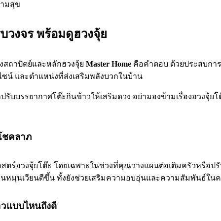
วามสุข
รบวงจร พร้อมดูฮวงจุ้ย
ิงสถาปัตย์และหลักฮวงจุ้ย
Master Home
คือคำตอบ ด้วยประสบกา
ไซน์ และตำแหน่งที่ส่งเสริมพลังบวกในบ้าน
รับบรรยากาศโต๊ะกินข้าวให้เสริมดวง อย่ามองข้ามเรื่องฮวงจุ้ยโต๊ะ
ิมโชคลาภ
ตร์ฮวงจุ้ยโต๊ะ โดยเฉพาะในช่วงที่คุณวางแผนต่อเติมครัวหรือปรั
นหมุนเวียนดีขึ้น ทั้งยังช่วยเสริมความอบอุ่นและความสัมพันธ์ใน
้าวแบบไหนถึงดี