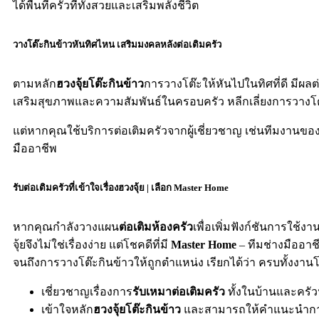
ได้พื้นที่ครัวที่ทั้งสวยและเสริมพลังชีวิต
วางโต๊ะกินข้าวหันทิศไหน เสริมมงคลหลังต่อเติมครัว
ตามหลัก
ฮวงจุ้ยโต๊ะกินข้าว
การวางโต๊ะให้หันไปในทิศที่ดี มีผ
เสริมสุขภาพและความสัมพันธ์ในครอบครัว หลีกเลี่ยงการวางโ
แต่หากคุณใช้บริการต่อเติมครัวจากผู้เชี่ยวชาญ เช่นทีมงา
มืออาชีพ
รับต่อเติมครัวที่เข้าใจเรื่องฮวงจุ้ย | เลือก Master Home
หากคุณกำลังวางแผน
ต่อเติมห้องครัว
เพื่อเพิ่มฟังก์ชันการใช้
จุ้ยจึงไม่ใช่เรื่องง่าย แต่โชคดีที่มี
Master Home
– ทีมช่างมืออาชี
จนถึงการวางโต๊ะกินข้าวให้ถูกตำแหน่ง เรียกได้ว่า ครบทั้งงาน
เชี่ยวชาญเรื่องการ
รับเหมาต่อเติมครัว
ทั้งในบ้านและครั
เข้าใจหลัก
ฮวงจุ้ยโต๊ะกินข้าว
และสามารถให้คำแนะนำกา