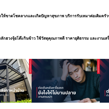
ำให้ขาดโชคลาภและเกิดปัญหาสุขภาพ บริการรับเหมาต่อเติมครัวข
ละหลักฮวงจุ้ยโต๊ะกินข้าว ใช้วัสดุคุณภาพดี ราคายุติธรรม และงานเ