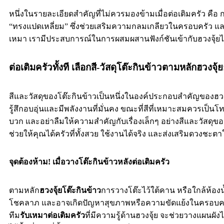
หนึ่งในรายละเอียดสำคัญที่ไม่ควรมองข้ามเมื่อต่อเติมครัว คือ ก
“ทรงแปดเหลี่ยม” ซึ่งช่วยเสริมความกลมเกลียวในครอบครัว 
เหมา เรามีประสบการณ์ในการผสมผสานฟังก์ชันเข้ากับฮวงจุ้ยได
ต่อเติมครัวทั้งที เลือกสี-วัสดุโต๊ะกินข้าวตามหลักฮวงจุ้ย
สีและวัสดุของโต๊ะกินข้าวเป็นหนึ่งในองค์ประกอบสำคัญของฮวงจุ
รู้สึกอบอุ่นและมีพลังงานที่มั่นคง ขณะที่สีที่เหมาะสมควรเป็น
บวก และอย่าลืมให้ความสำคัญกับเรื่องเล็กๆ อย่างสีและวัสดุขอ
ช่วยให้คุณได้ครัวที่ทั้งสวย ใช้งานได้จริง และส่งเสริมดวงชะต
จุดต้องห้าม! เมื่อวางโต๊ะกินข้าวหลังต่อเติมครัว
ตามหลัก
ฮวงจุ้ยโต๊ะกินข้าว
การวางโต๊ะไว้ใต้คาน หรือใกล้ห้องน
โชคลาภ และอาจเกิดปัญหาสุขภาพหรือความขัดแย้งในครอบครัว 
ทีม
รับเหมาต่อเติมครัว
ที่มีความรู้ด้านฮวงจุ้ย จะช่วยวางแผนผังไ