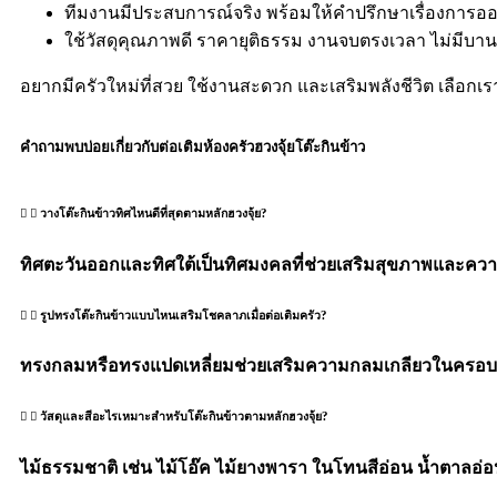
ทีมงานมีประสบการณ์จริง พร้อมให้คำปรึกษาเรื่องการ
ใช้วัสดุคุณภาพดี ราคายุติธรรม งานจบตรงเวลา ไม่มีบา
อยากมีครัวใหม่ที่สวย ใช้งานสะดวก และเสริมพลังชีวิต เลือกเราผ
คำถามพบบ่อยเกี่ยวกับต่อเติมห้องครัวฮวงจุ้ยโต๊ะกินข้าว
วางโต๊ะกินข้าวทิศไหนดีที่สุดตามหลักฮวงจุ้ย?
ทิศตะวันออกและทิศใต้เป็นทิศมงคลที่ช่วยเสริมสุขภาพและควา
รูปทรงโต๊ะกินข้าวแบบไหนเสริมโชคลาภเมื่อต่อเติมครัว?
ทรงกลมหรือทรงแปดเหลี่ยมช่วยเสริมความกลมเกลียวในครอบครั
วัสดุและสีอะไรเหมาะสำหรับโต๊ะกินข้าวตามหลักฮวงจุ้ย?
ไม้ธรรมชาติ เช่น ไม้โอ๊ค ไม้ยางพารา ในโทนสีอ่อน น้ำตาลอ่อ