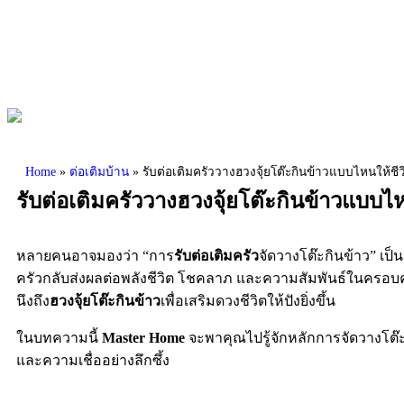
Home
»
ต่อเติมบ้าน
»
รับต่อเติมครัววางฮวงจุ้ยโต๊ะกินข้าวแบบไหนให้ชีว
รับต่อเติมครัววางฮวงจุ้ยโต๊ะกินข้าวแบบไห
หลายคนอาจมองว่า “การ
รับต่อเติมครัว
จัดวางโต๊ะกินข้าว” เป
ครัวกลับส่งผลต่อพลังชีวิต โชคลาภ และความสัมพันธ์ในครอบครั
นึงถึง
ฮวงจุ้ยโต๊ะกินข้าว
เพื่อเสริมดวงชีวิตให้ปังยิ่งขึ้น
ในบทความนี้
Master Home
จะพาคุณไปรู้จักหลักการจัดวางโต๊
และความเชื่ออย่างลึกซึ้ง