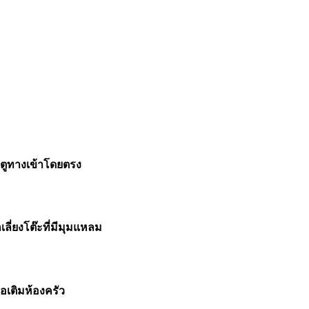
ะตูทางเข้าโดยตรง
่ยงโต๊ะที่มีมุมแหลม
อเติมห้องครัว