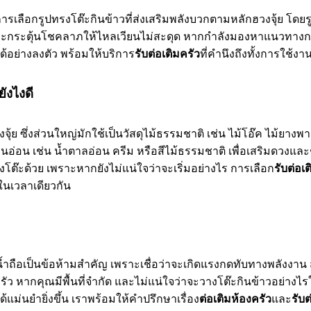
ารเลือกรูปทรงโต๊ะกินข้าวที่ส่งเสริมพลังบวกตามหลักฮวงจุ้ย โดยรู
และกระตุ้นโชคลาภให้ไหลเวียนไม่สะดุด หากกำลังมองหาแนวทาง
้อย่างลงตัว พร้อมให้บริการ
รับต่อเติมครัว
ที่คำนึงถึงทั้งการใช้ง
ยังไงดี
้ย ซึ่งส่วนใหญ่มักใช้เป็นวัสดุไม้ธรรมชาติ เช่น ไม้โอ๊ค ไม้ยาง
โทนอ่อน เช่น น้ำตาลอ่อน ครีม หรือสีไม้ธรรมชาติ เพื่อเสริมดวงและ
งโต๊ะด้วย เพราะหากยังไม่แน่ใจว่าจะเริ่มอย่างไร การเลือก
รับต่อเ
าในเวลาเดียวกัน
้ำถือเป็นข้อห้ามสำคัญ เพราะเชื่อว่าจะเกิดแรงกดทับทางพลังงาน ส่
หากคุณมีพื้นที่จำกัด และไม่แน่ใจว่าจะวางโต๊ะกินข้าวอย่างไร
ด้แม่นยำยิ่งขึ้น เราพร้อมให้คำปรึกษาเรื่อง
ต่อเติมห้องครัว
และ
รับต