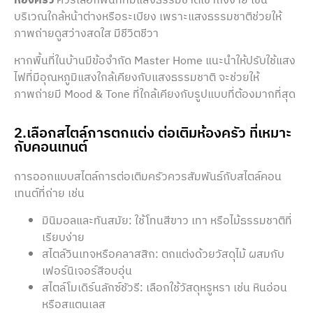
ห้องครัว
ควรเลือกพื้นที่ที่มีแสงธรรมชาติเข้าถึงง่าย เช่น
บริเวณใกล้หน้าต่างหรือระเบียง เพราะแสงธรรมชาติช่วยให้
ภาพถ่ายดูสว่างสดใส มีชีวิตชีวา
หากพื้นที่ในบ้านมีข้อจำกัด Master Home แนะนำให้ปรับใช้แสง
ไฟที่มีอุณหภูมิแสงใกล้เคียงกับแสงธรรมชาติ จะช่วยให้
ภาพถ่ายมี Mood & Tone ที่ใกล้เคียงกับรูปแบบที่ต้องมากที่สุด
2.เลือกสไตล์การตกแต่ง ต่อเติมห้องครัว ที่เหมาะ
กับคอนเทนต์
การออกแบบสไตล์การต่อเติมครัวควรสัมพันธ์กับสไตล์คอน
เทนต์ที่ถ่าย เช่น
มินิมอลและทันสมัย: ใช้โทนสีขาว เทา หรือไม้ธรรมชาติที่
เรียบง่าย
สไตล์วินเทจหรือคลาสสิก: ตกแต่งด้วยวัสดุไม้ ผสมกับ
เฟอร์นิเจอร์สีอบอุ่น
สไตล์โมเดิร์นลักซ์ชัวรี: เลือกใช้วัสดุหรูหรา เช่น หินอ่อน
หรือสแตนเลส