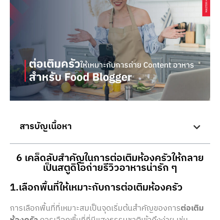
สารบัญเนื้อหา
6 เคล็ดลับสำคัญในการต่อเติมห้องครัวให้กลาย
เป็นสตูดิโอถ่ายรีวิวอาหารน่ารัก ๆ
1.เลือกพื้นที่ให้เหมาะกับการต่อเติมห้องครัว
การเลือกพื้นที่ที่เหมาะสมเป็นจุดเริ่มต้นสำคัญของการ
ต่อเติม