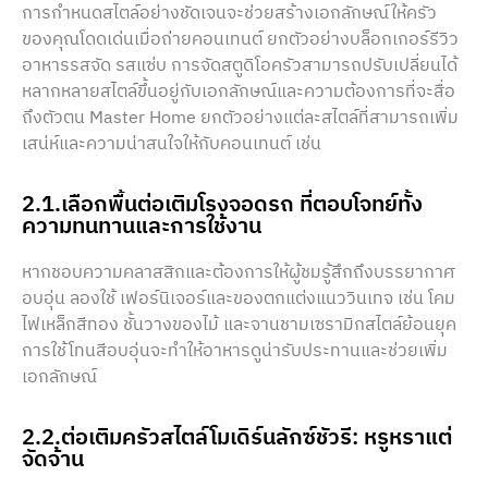
การกำหนดสไตล์อย่างชัดเจนจะช่วยสร้างเอกลักษณ์ให้ครัว
ของคุณโดดเด่นเมื่อถ่ายคอนเทนต์ ยกตัวอย่างบล็อกเกอร์รีวิว
อาหารรสจัด รสแซ่บ การจัดสตูดิโอครัวสามารถปรับเปลี่ยนได้
หลากหลายสไตล์ขึ้นอยู่กับเอกลักษณ์และความต้องการที่จะสื่อ
ถึงตัวตน Master Home ยกตัวอย่างแต่ละสไตล์ที่สามารถเพิ่ม
เสน่ห์และความน่าสนใจให้กับคอนเทนต์ เช่น
2.1.เลือกพื้นต่อเติมโรงจอดรถ ที่ตอบโจทย์ทั้ง
ความทนทานและการใช้งาน
หากชอบความคลาสสิกและต้องการให้ผู้ชมรู้สึกถึงบรรยากาศ
อบอุ่น ลองใช้ เฟอร์นิเจอร์และของตกแต่งแนววินเทจ เช่น โคม
ไฟเหล็กสีทอง ชั้นวางของไม้ และจานชามเซรามิกสไตล์ย้อนยุค
การใช้โทนสีอบอุ่นจะทำให้อาหารดูน่ารับประทานและช่วยเพิ่ม
เอกลักษณ์
2.2.ต่อเติมครัวสไตล์โมเดิร์นลักซ์ชัวรี: หรูหราแต่
จัดจ้าน