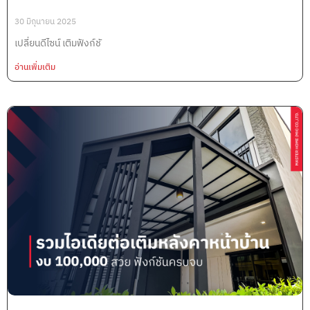
30 มิถุนายน 2025
เปลี่ยนดีไซน์ เติมฟังก์ชั
อ่านเพิ่มเติม