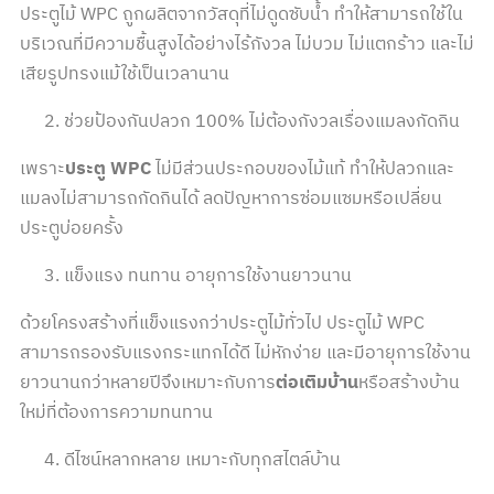
ประตูไม้ WPC ถูกผลิตจากวัสดุที่ไม่ดูดซับน้ำ ทำให้สามารถใช้ใน
บริเวณที่มีความชื้นสูงได้อย่างไร้กังวล ไม่บวม ไม่แตกร้าว และไม่
เสียรูปทรงแม้ใช้เป็นเวลานาน
ช่วยป้องกันปลวก 100% ไม่ต้องกังวลเรื่องแมลงกัดกิน
เพราะ
ประตู WPC
ไม่มีส่วนประกอบของไม้แท้ ทำให้ปลวกและ
แมลงไม่สามารถกัดกินได้ ลดปัญหาการซ่อมแซมหรือเปลี่ยน
ประตูบ่อยครั้ง
แข็งแรง ทนทาน อายุการใช้งานยาวนาน
ด้วยโครงสร้างที่แข็งแรงกว่าประตูไม้ทั่วไป ประตูไม้ WPC
สามารถรองรับแรงกระแทกได้ดี ไม่หักง่าย และมีอายุการใช้งาน
ยาวนานกว่าหลายปีจึงเหมาะกับการ
ต่อเติมบ้าน
หรือสร้างบ้าน
ใหม่ที่ต้องการความทนทาน
ดีไซน์หลากหลาย เหมาะกับทุกสไตล์บ้าน