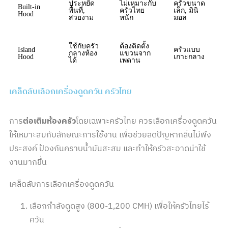
ประหยัด
ไม่เหมาะกับ
ครัวขนาด
Built-in
พื้นที่,
ครัวไทย
เล็ก, มินิ
Hood
สวยงาม
หนัก
มอล
ใช้กับครัว
ต้องติดตั้ง
Island
ครัวแบบ
กลางห้อง
แขวนจาก
Hood
เกาะกลาง
ได้
เพดาน
เคล็ดลับเลือกเครื่องดูดควัน ครัวไทย
การ
ต่อเติมห้องครัว
โดยเฉพาะครัวไทย ควรเลือกเครื่องดูดควัน
ให้เหมาะสมกับลักษณะการใช้งาน เพื่อช่วยลดปัญหากลิ่นไม่พึง
ประสงค์ ป้องกันคราบน้ำมันสะสม และทำให้ครัวสะอาดน่าใช้
งานมากขึ้น
เคล็ดลับการเลือกเครื่องดูดควัน
เลือกกำลังดูดสูง (800-1,200 CMH) เพื่อให้ครัวไทยไร้
ควัน