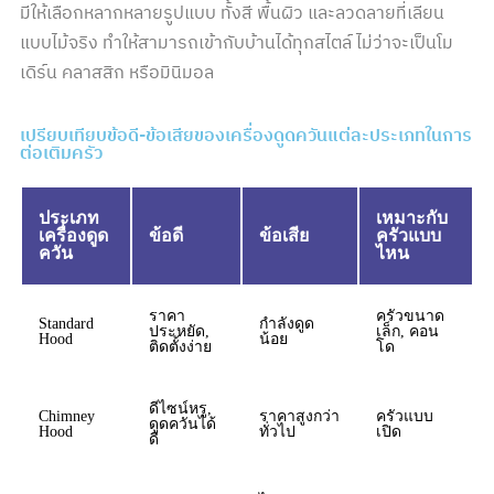
มีให้เลือกหลากหลายรูปแบบ ทั้งสี พื้นผิว และลวดลายที่เลียน
แบบไม้จริง ทำให้สามารถเข้ากับบ้านได้ทุกสไตล์ ไม่ว่าจะเป็นโม
เดิร์น คลาสสิก หรือมินิมอล
เปรียบเทียบข้อดี-ข้อเสียของเครื่องดูดควันแต่ละประเภทในการ
ต่อเติมครัว
ประเภท
เหมาะกับ
เครื่องดูด
ข้อดี
ข้อเสีย
ครัวแบบ
ควัน
ไหน
ราคา
ครัวขนาด
Standard
กำลังดูด
ประหยัด,
เล็ก, คอน
Hood
น้อย
ติดตั้งง่าย
โด
ดีไซน์หรู,
Chimney
ราคาสูงกว่า
ครัวแบบ
ดูดควันได้
Hood
ทั่วไป
เปิด
ดี