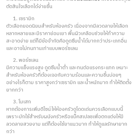
ตัดสินใจเลือกได้ง่ายขึ้น
เซรามิก
ตัวเลือกยอดนิยมสำหรับห้องครัว เนื่องจากมีลวดลายให้เลือก
หลากหลายและมีราคาย่อมเยา พื้นผิวเคลือบช่วยให้ทำความ
สะอาดง่าย แต่ก็มีข้อจำกัดคือดูดซึมน้ำได้มากกว่าประเภทอื่น
และอาจไม่ทนทานเท่าแบบพอร์ซเลน
พอร์ซเลน
มีความแข็งแรงสูง ดูดซึมน้ำต่ำ และทนต่อแรงกระแทก เหมาะ
สำหรับห้องครัวที่ต้องเจอกับความร้อนและความชื้นบ่อยๆ
อย่างไรก็ตาม ราคาสูงกว่าเซรามิก และน้ำหนักมาก ทำให้ติดตั้ง
ยากกว่า
โมเสก
หากต้องการเพิ่มดีไซน์ให้ห้องครัวดูโดดเด่นควรเลือกแบบนี้
เพราะมักใช้สำหรับผนังครัวหรือแบ็คสเปลชเพื่อตกแต่งให้มี
ลวดลายสวยงาม แต่ก็ต้องใช้ยาแนวมาก ทำให้ดูแลรักษายาก
กว่า