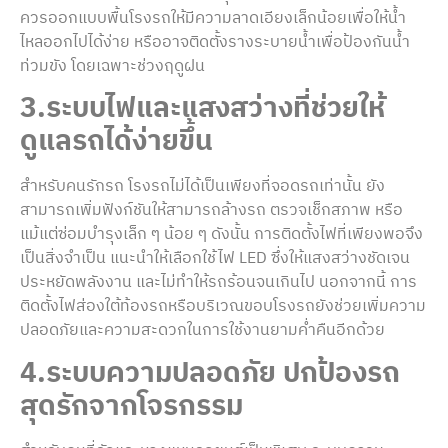
ควรออกแบบพื้นโรงรถให้มีความลาดเอียงเล็กน้อยเพื่อให้น้ำ
ไหลออกไปได้ง่าย หรืออาจติดตั้งรางระบายน้ำเพื่อป้องกันน้ำ
ท่วมขัง โดยเฉพาะช่วงฤดูฝน
3.ระบบไฟและแสงสว่างที่ช่วยให้
ดูแลรถได้ง่ายขึ้น
สำหรับคนรักรถ โรงรถไม่ได้เป็นเพียงที่จอดรถเท่านั้น ยัง
สามารถเพิ่มฟังก์ชันให้สามารถล้างรถ ตรวจเช็กสภาพ หรือ
แม้แต่ซ่อมบำรุงเล็ก ๆ น้อย ๆ ดังนั้น การติดตั้งไฟที่เพียงพอจึง
เป็นสิ่งจำเป็น แนะนำให้เลือกใช้ไฟ LED ซึ่งให้แสงสว่างชัดเจน
ประหยัดพลังงาน และไม่ทำให้รถร้อนจนเกินไป นอกจากนี้ การ
ติดตั้งไฟส่องใต้ท้องรถหรือบริเวณขอบโรงรถยังช่วยเพิ่มความ
ปลอดภัยและความสะดวกในการใช้งานยามค่ำคืนอีกด้วย
4.ระบบความปลอดภัย ปกป้องรถ
สุดรักจากโจรกรรม