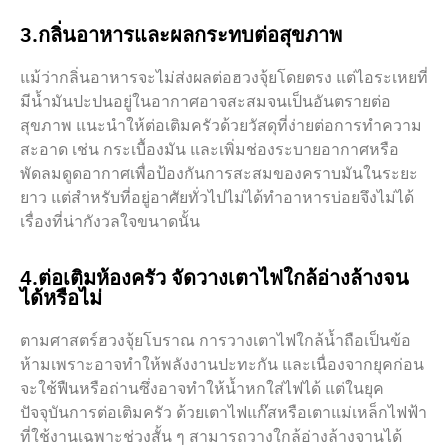
3.กลิ่นอาหารและผลกระทบต่อสุขภาพ
แม้ว่ากลิ่นอาหารจะไม่ส่งผลต่อฮวงจุ้ยโดยตรง แต่ไอระเหยที่
มีน้ำมันปะปนอยู่ในอากาศอาจสะสมจนเป็นอันตรายต่อ
สุขภาพ แนะนำให้ต่อเติมครัวด้วยวัสดุที่ง่ายต่อการทำความ
สะอาด เช่น กระเบื้องมัน และเพิ่มช่องระบายอากาศหรือ
พัดลมดูดอากาศเพื่อป้องกันการสะสมของคราบมันในระยะ
ยาว แต่สำหรับที่อยู่อาศัยทั่วไปไม่ได้ทำอาหารบ่อยจึงไม่ได้
เรื่องที่น่ากังวลใจขนาดนั้น
4.ต่อเติมห้องครัว จัดวางเตาไฟใกล้อ่างล้างจน
ได้หรือไม่
ตามศาสตร์ฮวงจุ้ยโบราณ การวางเตาไฟใกล้น้ำถือเป็นข้อ
ห้ามเพราะอาจทำให้พลังงานปะทะกัน และเนื่องจากยุคก่อน
จะใช้ฟืนหรือถ่านซึ่งอาจทำให้น้ำหกใส่ไฟได้ แต่ในยุค
ปัจจุบันการต่อเติมครัว ด้วยเตาไฟแก๊สหรือเตาแม่เหล็กไฟฟ้า
ที่ใช้งานเฉพาะช่วงสั้น ๆ สามารถวางใกล้อ่างล้างจานได้